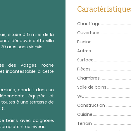
Caractéristique
Chauffage
Ouvertures
e, située à 5 mins de la
enez découvrir cette villa
Piscine
70 ares sans vis-vis.
Autres
Surface
rès des Vosges, roche
Pièces
t incontestable à cette
Chambres
Salle de bains
eminée, conduit dans un
dépendante équipée et
WC
toutes à une terrasse de
Construction
is.
Cuisine
de bains avec baignoire,
Terrain
 complètent ce niveau.