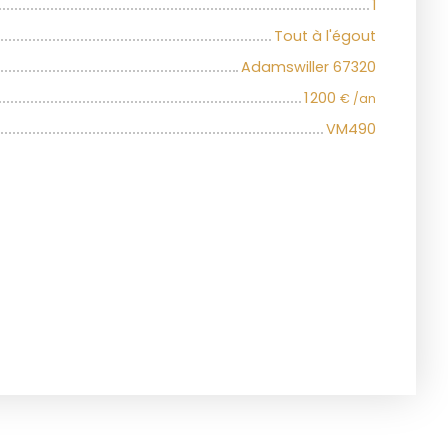
1
Tout à l'égout
Adamswiller 67320
1 200
€ /an
VM490