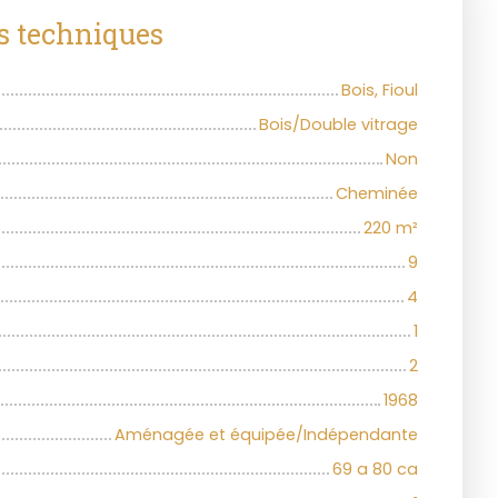
s techniques
Bois, Fioul
Bois/Double vitrage
Non
Cheminée
220
m²
9
4
1
2
1968
Aménagée et équipée/Indépendante
69 a 80 ca