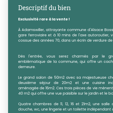
Descriptif du bien
Exclusivité rare à la vente !
À Adamswiller, attrayante commune d'Alsace Bossu
gare ferroviaire et à 10 mins de l'axe autoroutier, v
cossue des années 70, dans un écrin de verdure de 
Dès l'entrée, vous serez charmés par le g
emblématique de la commune, qui offre un cache
demeure.
Le grand salon de 50m2 avec sa majestueuse ch
deuxième séjour de 20m2 et une cuisine in
aménagée de 16m2. Ces trois pièces de vie mènent 
40 m2 qui offre une vue paisible sur le jardin et le bo
Quatre chambres de 11, 12, 16 et 21m2, une salle 
douche, wc, une lingerie et un toilette indépendant