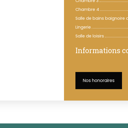
Chambre 3
Chambre 4
Salle de bains baignoire
Lingerie
Salle de loisirs
Informations 
Nos honoraires