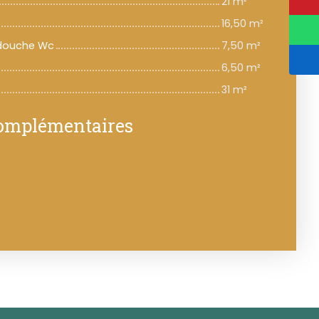
21 m²
16,50 m²
 douche Wc
7,50 m²
6,50 m²
31 m²
complémentaires