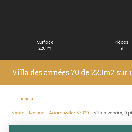
Surface
Pièces
220
m²
9
Villa des années 70 de 220m2 sur 
Retour
Vente
Maison
Adamswiller 67320
Villa à vendre, 9 