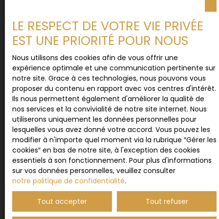
LE RESPECT DE VOTRE VIE PRIVÉE
Nom
EST UNE PRIORITÉ POUR NOUS
Email
Nous utilisons des cookies afin de vous offrir une
expérience optimale et une communication pertinente sur
Type d'offre
notre site. Grace à ces technologies, nous pouvons vous
Vente
proposer du contenu en rapport avec vos centres d'intérêt.
Ils nous permettent également d'améliorer la qualité de
Type de bien
nos services et la convivialité de notre site internet. Nous
Maison
utiliserons uniquement les données personnelles pour
lesquelles vous avez donné votre accord. Vous pouvez les
Localisation
Adamswiller (67320)
modifier à n'importe quel moment via la rubrique ″Gérer les
cookies″ en bas de notre site, à l'exception des cookies
essentiels à son fonctionnement. Pour plus d'informations
Budget max (€)
sur vos données personnelles, veuillez consulter
notre politique de confidentialité
.
Surface min (m²)
Tout accepter
Tout refuser