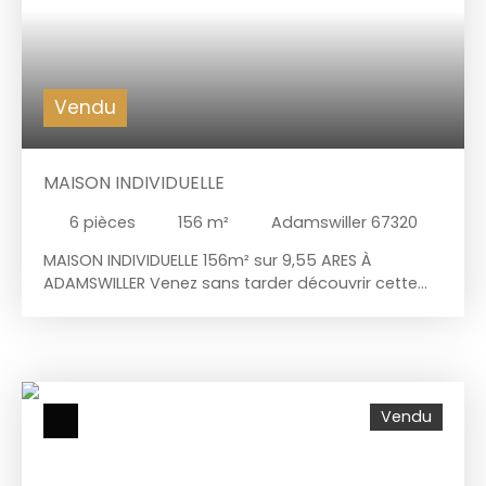
Vendu
MAISON INDIVIDUELLE
6
pièces
156
m²
Adamswiller 67320
MAISON INDIVIDUELLE 156m² sur 9,55 ARES À
ADAMSWILLER Venez sans tarder découvrir cette
charmante maison familiale, située en Alsace
Bossue, dans ce paisible village d'Adamswiller
niché à 10 minutes de l'axe autoroutier et à 5
minutes de la gare ferroviaire de DIEMERINGEN et
de TIEFFENBACH. Edifiée sur un agréable terrain de
Vendu
9,55 ares cette maison individuelle dispose au
rez-de-chaussée d'une entrée, un salon-séjour
lumineux, une chambre, une salle de bains, une