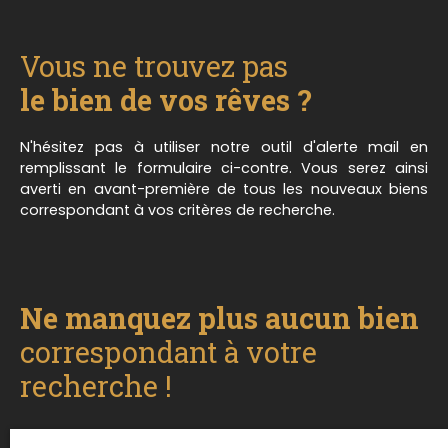
vers l'étage où vous trouverez deux vastes
chambres, un espace bureau et l'accès au grenier
aménageable. Un sous-sol complet, différentes
Vous ne trouvez pas
dépendances de 60, 120 et 170m2, ainsi qu'un
potager et un terrain sans vis-à-vis agrémentent
le bien de vos rêves ?
le tout. Chauffage fioul et bois. **Exclusivité
Millesime Immo - Notre conscience au service de
N'hésitez pas à utiliser notre outil d'alerte mail en
votre confiance
remplissant le formulaire ci-contre. Vous serez ainsi
averti en avant-première de tous les nouveaux biens
correspondant à vos critères de recherche.
Ne manquez plus aucun bien
correspondant à votre
recherche !
Prénom