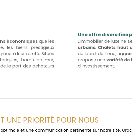
Une offre diversifiée
ons économiques
que les
L'immobilier de luxe ne s
de, les biens prestigieux
urbains
.
Chalets haut
râce à leur rareté. Situés
au bord de l'eau,
appar
storiques, bords de mer,
propose une
variété de 
de la part des acheteurs
d'investissement.
EST UNE PRIORITÉ POUR NOUS
nvestissement
ce optimale et une communication pertinente sur notre site. Gr