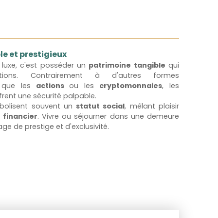
e et prestigieux
 luxe, c'est posséder un
patrimoine tangible
qui
tions. Contrairement à d'autres formes
s que les
actions
ou les
cryptomonnaies
, les
frent une sécurité palpable.
mbolisent souvent un
statut social
, mêlant plaisir
 financier
. Vivre ou séjourner dans une demeure
ge de prestige et d'exclusivité.