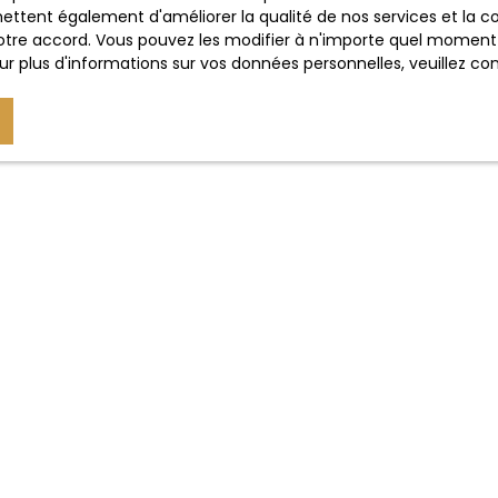
ettent également d'améliorer la qualité de nos services et la con
tre accord. Vous pouvez les modifier à n'importe quel moment via
e ont des spécificités selon les régions.
r plus d'informations sur vos données personnelles, veuillez co
 Une agence spécialisée dans le luxe saura évaluer le potentie
énovation sont à prévoir dans ce segment exigeant.
Conclusion
 luxe est bien plus qu'un simple
placement financier
. Il re
 allie rendement, sécurité et plaisir personnel. Que ce soit
ine
ou pour bénéficier d'un
style de vie unique
, investir
 opportunité à la fois
captivante et rentable
.
anchiser le pas vers l'excellence immobilière ?