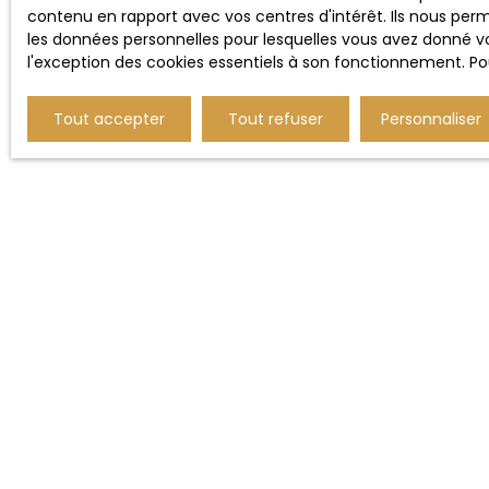
contenu en rapport avec vos centres d'intérêt. Ils nous perm
les données personnelles pour lesquelles vous avez donné vo
Étudiez le marché local
: Les biens de prestig
l'exception des cookies essentiels à son fonctionnement. Pou
Faites-vous accompagner par des experts
:
Anticipez les coûts
: Entretien, fiscalité et r
Tout accepter
Tout refuser
Personnaliser
L'immobilier de
stratégique
qui
votre patrimo
prestige est une
Alors, prêt à fr