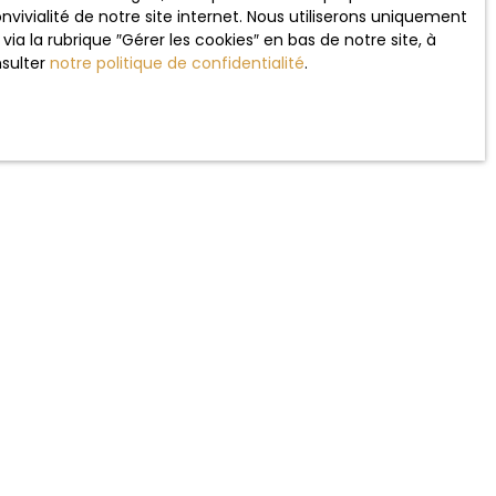
vivialité de notre site internet. Nous utiliserons uniquement
 la rubrique ″Gérer les cookies″ en bas de notre site, à
nsulter
notre politique de confidentialité
.
l et les rendements d'un bien.
présente un
choix
 pour
diversifier
 dans un bien de