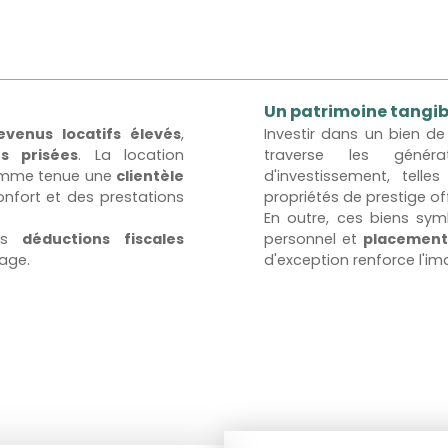
Un patrimoine tangibl
evenus locatifs élevés
,
Investir dans un bien de
s prisées
. La location
traverse les généra
gamme tenue une
clientèle
d'investissement, telle
nfort et des prestations
propriétés de prestige of
En outre, ces biens sy
des
déductions fiscales
personnel et
placement
sage.
d'exception renforce l'ima