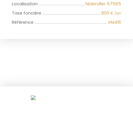
Localisation
Niderviller 57565
Taxe foncière
900
€ /an
Référence
VM416