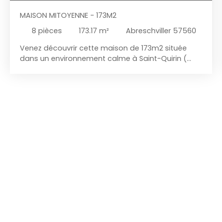
MAISON MITOYENNE - 173M2
8
pièces
173.17
m²
Abreschviller 57560
Venez découvrir cette maison de 173m2 située
dans un environnement calme à Saint-Quirin (
LETTENBACH ). Elle se compose d’un séjour de
28m2, d'une cuisine d’environ 19m2, de 4
chambres, d'un bureau, d'un palier de 19m2
pouvant être utilisé à votre guise, d'une salle de
bains avec WC et d'une salle d'eau avec WC. Elle
dispose également d'une superbe cave voûtée
d'une chaufferie et d'un jardin clôturé. La maison
fait partie d'une copropriété de 4 lots qui
concerne la toiture et la façade. Charges de
copropriété: 452€/an Chauffage Fioul et Bois Pas
de travaux à prévoir. Contactez-nous dès
maintenant pour plus d'informations ou pour
l'organisation d'une éventuelle visite. **Millesime
Immo - Notre conscience au service de votre
confiance