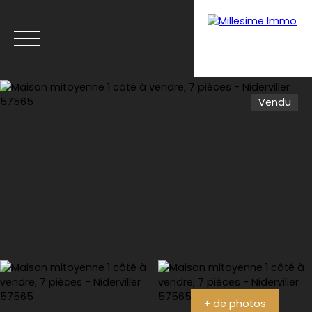
Vendu
Menu
Estimation
+ de photos