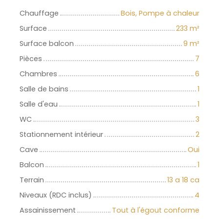
Chauffage
Bois, Pompe à chaleur
Surface
233
m²
Surface balcon
9
m²
Pièces
7
Chambres
6
Salle de bains
1
Salle d'eau
1
WC
3
Stationnement intérieur
2
Cave
Oui
Balcon
1
Terrain
13 a 18 ca
Niveaux (RDC inclus)
4
Assainissement
Tout à l'égout conforme