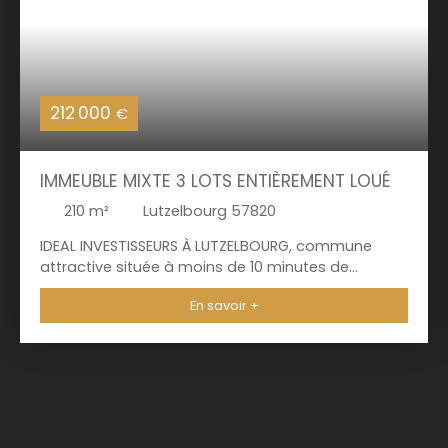
212 000
€
IMMEUBLE MIXTE 3 LOTS ENTIÈREMENT LOUÉ
210
m²
Lutzelbourg 57820
IDEAL INVESTISSEURS À LUTZELBOURG, commune
attractive située à moins de 10 minutes de
PHALSBOURG et SAVERNE, découvrez cet immeuble
En savoir +
composé de 3 lots, tous loués. Au rez-de-
chaussée, vous trouverez un local commercial
d'environ 80m2 exploité depuis plusieurs années
par le même commerçant. Au premier étage,
vous profiterez d'un appartement T3 à fort
potentiel Au deuxième étage se trouve un
deuxième appartement T3 ne nécessitant aucun