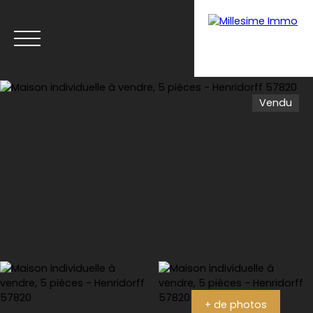
Vendu
Menu
Estimation
+ de photos