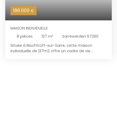
186 000
€
MAISON INDIVIDUELLE
8
pièces
137
m²
Sarrewerden 67260
Située à Bischtroff-sur-Sarre, cette maison
individuelle de 137m2 offre un cadre de vie
verdoyant tout en bénéficiant d’une situation
géographique pratique en restant proche des
services essentiels et avantageuse grâce à un
accès rapide à l’axe autoroutier. Edifiée sur un
terrain de 11 ares, elle offre un intérieur fonctionnel
et chaleureux comprenant un salon-séjour, une
cuisine équipée récente, une salle de bains avec
baignoire, douche à l'italienne et wc, un salon
indépendant agrémenté d'un insert bois ainsi que
trois chambres de plain-pied. Une véranda,
appréciable en toute saison, agrandit
harmonieusement les espaces de vie et prolonge