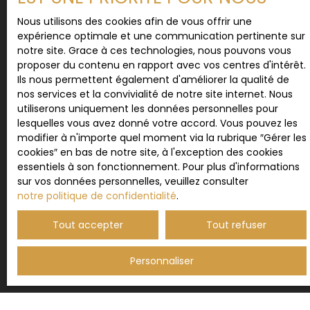
vous inscrire gratuitement sur la liste d'opposition
Nous utilisons des cookies afin de vous offrir une
au démarchage téléphonique, prévu par l'article
expérience optimale et une communication pertinente sur
L223-1 du code de la consommation, sur le site
notre site. Grace à ces technologies, nous pouvons vous
Internet www.bloctel.gouv.fr ou par courrier
proposer du contenu en rapport avec vos centres d'intérêt.
adressé à :
Ils nous permettent également d'améliorer la qualité de
nos services et la convivialité de notre site internet. Nous
Société Worldline, Service Bloctel, CS 61311, 41013
utiliserons uniquement les données personnelles pour
BLOIS CEDEX.
lesquelles vous avez donné votre accord. Vous pouvez les
modifier à n'importe quel moment via la rubrique ″Gérer les
Pour en savoir plus sur le traitement de vos
cookies″ en bas de notre site, à l'exception des cookies
données personnelles, veuillez consulter notre
essentiels à son fonctionnement. Pour plus d'informations
politique de confidentialité
.
sur vos données personnelles, veuillez consulter
notre politique de confidentialité
.
Tout accepter
Tout refuser
Recevoir des annonces
Personnaliser