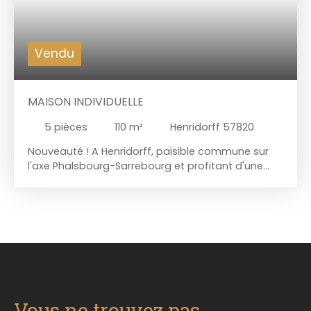
Vendu
MAISON INDIVIDUELLE
5
pièces
110
m²
Henridorff 57820
Nouveauté ! A Henridorff, paisible commune sur
l'axe Phalsbourg-Sarrebourg et profitant d'une
localisation stratégique à quelques minutes de
l'axe autoroutier. Coquette maison des années 50
d'environ 110m2, récemment rénovée et édifiée sur
une parcelle plane de 6,22 ares. Cette maison
chaleureuse et confortable se compose au rdc
d'une cuisine équipée spacieuse et moderne, d'un
lumineux salon séjour d'environ 35m2 doté d'un joli
parquet massif et agrémenté d'un poêle à pellets,
d'une salle d'eau fonctionnelle et d'un wc
Vous ne trouvez pas