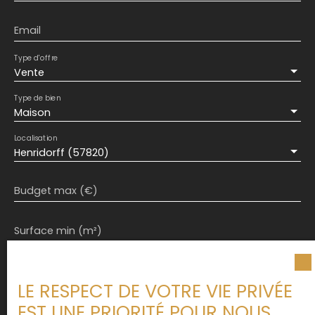
Email
Type d'offre
Vente
Type de bien
Maison
Localisation
Henridorff (57820)
Budget max (€)
Surface min (m²)
J'accepte le traitement de mes données
personnelles conformément au RGPD. Si vous ne
LE RESPECT DE VOTRE VIE PRIVÉE
souhaitez pas faire l'objet de prospection
EST UNE PRIORITÉ POUR NOUS
commerciale par voie téléphonique, vous pouvez