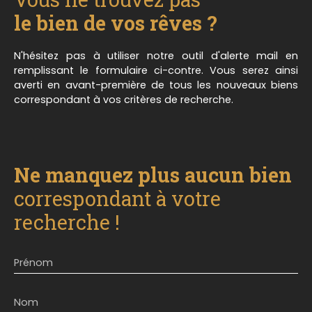
indépendant. Un escalier de caractère, mène à
trois chambres. Ce bien est baigné par la lumière
le bien de vos rêves ?
naturelle grâce à ses grandes ouvertures et
profite d'une isolation thermique. Sous-sol
N'hésitez pas à utiliser notre outil d'alerte mail en
complet avec garage. Jardin. Chauffage fioul.
remplissant le formulaire ci-contre. Vous serez ainsi
N'hésitez pas à nous contacter au 03. 87. 03. 54.
averti en avant-première de tous les nouveaux biens
53 ou au 07. 69. 21. 90. 95 pour avoir plus de
correspondant à vos critères de recherche.
renseignements ou pour organiser une visite.
**Exclusivité Millésime Immo - Notre conscience
au service de votre confiance.
Ne manquez plus aucun bien
correspondant à votre
recherche !
Prénom
Nom