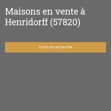
Maisons en vente à
Henridorff (57820)
Ouvrir la recherche
Type d'offre
Vente
Type de bien
Maison
Localisation
Henridorff (57820)
Budget max (€)