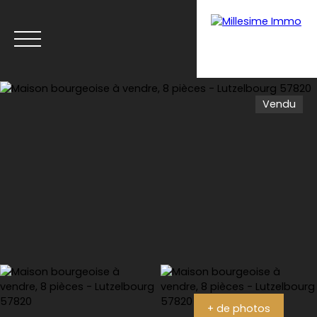
Vendu
Menu
Estimation
+ de photos