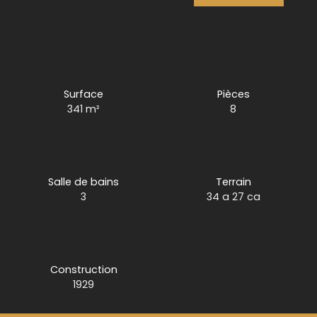
Surface
Pièces
341
m²
8
Salle de bains
Terrain
3
34 a 27 ca
Construction
1929