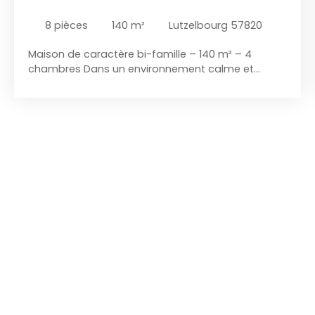
8
pièces
140
m²
Lutzelbourg 57820
Maison de caractère bi-famille – 140 m² – 4
chambres Dans un environnement calme et
verdoyant, découvrez cette maison construite en
1954, offrant environ 140 m² habitables répartis sur
8 pièces et deux niveaux. Au rez-de-chaussée, un
séjour chaleureux, une cuisine séparée, 2
chambres, un bureau, un cellier et une salle de
bain. A l'étage, un appartement comprenant
également un séjour ouvert sur un balcon
donnant directement sur le canal, une cuisine
séparée, une chambre, un bureau avec dressing,
ainsi qu'une salle d'eau. L'ensemble conserve tout
le charme de l’ancien en étant habitable de suite,
mais propose également de belles opportunités
d'aménagement. Jardin arboré agréable
d'environ 15 ares comprenant un hangar de jardin.
Un sous sol avec 2 caves, buanderie, fumoir (idéal
chasseur) et garage viennent compléter ce bien.