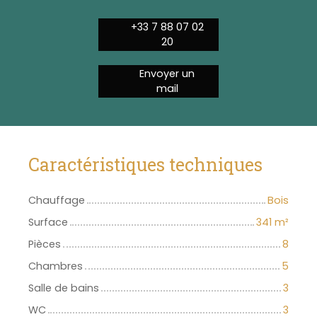
+33 7 88 07 02
20
Envoyer un
mail
Caractéristiques techniques
Chauffage
Bois
Surface
341
m²
Pièces
8
Chambres
5
Salle de bains
3
WC
3