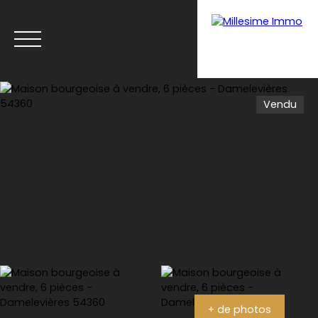
Vendu
Menu
Estimation
+ de photos