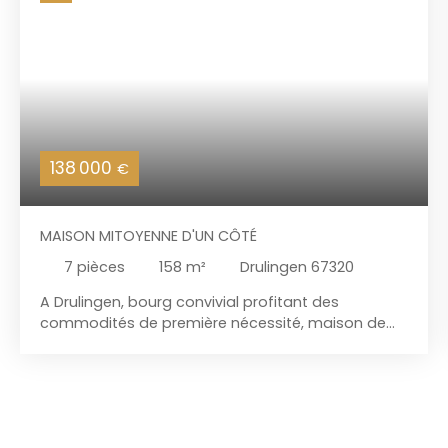
138 000
€
MAISON MITOYENNE D'UN CÔTÉ
7
pièces
158
m²
Drulingen 67320
A Drulingen, bourg convivial profitant des
commodités de première nécessité, maison de
caractère mitoyenne d'un côté :d'environ 158m2
habitables à rénover. Edifiée sur un terrain de
644m2, elle se compose au rdc de quatre pièces,
d'un wc, d'une salle de bains et d'une terrasse. A
l'étage, quatre chambres et un bureau. Grenier -