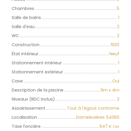
Chambres
5
Salle de bains
1
Salle d'eau
2
WC
2
Construction
1920
État intérieur
Neuf
Stationnement intérieur
1
Stationnement extérieur
1
Cave
Oui
Description de la piscine
9m x 4m
Niveaux (RDC inclus)
3
Assainissement
Tout à l'égout conforme
Localisation
Damelevières 54360
Taxe foncière
547
€ /an