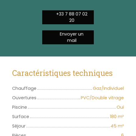
+33 7 88 07 02
20
Envoyer un
mail
Caractéristiques techniques
Chauffage
Gaz/Individuel
Ouvertures
PVC/Double vitrage
Piscine
Oui
Surface
180
m²
Séjour
45
m²
Pièces
6