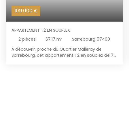
109 000
€
APPARTEMENT T2 EN SOUPLEX
2
pièces
67.17
m²
Sarrebourg 57400
À découvrir, proche du Quartier Malleray de
Sarrebourg, cet appartement T2 en souplex de 70
m², au charme atypique, situé au sein d'une
copropriété de 9 lots, entrée individuelle. Le niveau
principal s'ouvre sur une agréable pièce de vie de
30 m² avec sa cuisine équipée, offrant un espace
convivial et fonctionnel. En souplex, vous trouverez
une spacieuse chambre de 27 m², idéale pour
créer un véritable espace nuit, ainsi qu'une salle
d'eau moderne équipée d'une double vasque,
d'une douche à l'italienne et d'un WC. Le
chauffage est assuré par des radiateurs
électriques. Un bien original qui séduira les
amateurs de volumes et d'espaces atypiques,