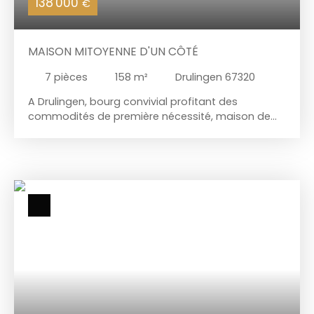
138 000
€
MAISON MITOYENNE D'UN CÔTÉ
7
pièces
158
m²
Drulingen 67320
A Drulingen, bourg convivial profitant des
commodités de première nécessité, maison de
caractère mitoyenne d'un côté :d'environ 158m2
habitables à rénover. Edifiée sur un terrain de
644m2, elle se compose au rdc de quatre pièces,
d'un wc, d'une salle de bains et d'une terrasse. A
l'étage, quatre chambres et un bureau. Grenier -
Sous-sol complet - Chaudières bois et fioul Muni
d'un fort potentiel, ce bien permet d'envisager
divers projets. Contactez nous au 03. 88. 00. 14. 65
ou au 07. 69. 21. 90. 95 pour avoir plus de
renseignements ou pour organiser une visite.
**Millésime Immo - Notre conscience au service
de votre confiance.