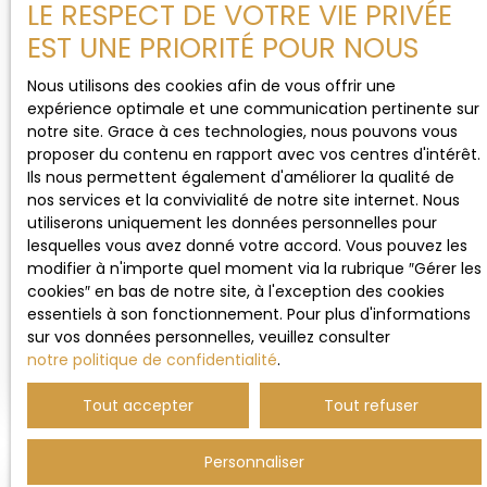
cuisine attenante à une véranda. Une salle de
LE RESPECT DE VOTRE VIE PRIVÉE
Notre conscience au service de votre confiance
bains et un wc complètent ce niveau. A l'étage,
EST UNE PRIORITÉ POUR NOUS
quatre chambres et un second toilette. Grenier -
Sous-sol - Garage - Remise - Jardin Chaudière
Nous utilisons des cookies afin de vous offrir une
fioul et poêle à bois Bien que l'intérieur soit à
expérience optimale et une communication pertinente sur
rafraichir, le potentiel et les atouts charme de
notre site. Grace à ces technologies, nous pouvons vous
cette propriété offrent une base solide pour y
proposer du contenu en rapport avec vos centres d'intérêt.
ajouter votre touche personnelle. Contactez nous
Ils nous permettent également d'améliorer la qualité de
au 03. 88. 00. 14. 65 ou au 07. 69. 21. 90. 95 pour
66 000
nos services et la convivialité de notre site internet. Nous
€
plus de renseignements ou pour organiser une
utiliserons uniquement les données personnelles pour
visite. **Millésime Immo - Notre conscience au
lesquelles vous avez donné votre accord. Vous pouvez les
service de votre confiance.
modifier à n'importe quel moment via la rubrique ″Gérer les
TERRAIN CONSTRUCTIBLE À VENDRE, 31 A 94 CA
cookies″ en bas de notre site, à l'exception des cookies
- DRULINGEN 67320
essentiels à son fonctionnement. Pour plus d'informations
31 a 94 ca
Drulingen 67320
sur vos données personnelles, veuillez consulter
Niché au cœur de Drulingen, ce terrain profite d'un
notre politique de confidentialité
.
cadre de vie privilégié alliant tranquillité, praticité
et proximité des services essentiels. Son accès
Tout accepter
Tout refuser
rapide à l'autoroute A4 facilite également tous
vos déplacements. Plat et d'une superficie totale
Personnaliser
de 32 ares, ce magnifique terrain constructible