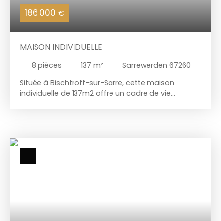
186 000
€
MAISON INDIVIDUELLE
8
pièces
137
m²
Sarrewerden 67260
Située à Bischtroff-sur-Sarre, cette maison
individuelle de 137m2 offre un cadre de vie
verdoyant tout en bénéficiant d’une situation
géographique pratique en restant proche des
services essentiels et avantageuse grâce à un
accès rapide à l’axe autoroutier. Edifiée sur un
terrain de 11 ares, elle offre un intérieur fonctionnel
et chaleureux comprenant un salon-séjour, une
cuisine équipée récente, une salle de bains avec
baignoire, douche à l'italienne et wc, un salon
indépendant agrémenté d'un insert bois ainsi que
trois chambres de plain-pied. Une véranda,
appréciable en toute saison, agrandit
harmonieusement les espaces de vie et prolonge