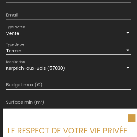
Email
Type d'offre
Vente
Type de bien
Terrain
Localisation
Kerprich-aux-Bois (57830)
Budget max (€)
Surface min (m²)
J'accepte le traitement de mes données
personnelles conformément au RGPD. Si vous ne
LE RESPECT DE VOTRE VIE PRIVÉE
souhaitez pas faire l'objet de prospection