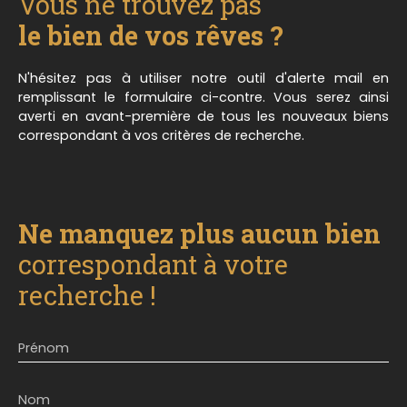
Vous ne trouvez pas
pour organiser une éventuelle visite. ** Exclusivité
Millesime Immo - Notre conscience au service de
le bien de vos rêves ?
votre confiance
N'hésitez pas à utiliser notre outil d'alerte mail en
remplissant le formulaire ci-contre. Vous serez ainsi
averti en avant-première de tous les nouveaux biens
correspondant à vos critères de recherche.
Ne manquez plus aucun bien
correspondant à votre
recherche !
Prénom
Nom