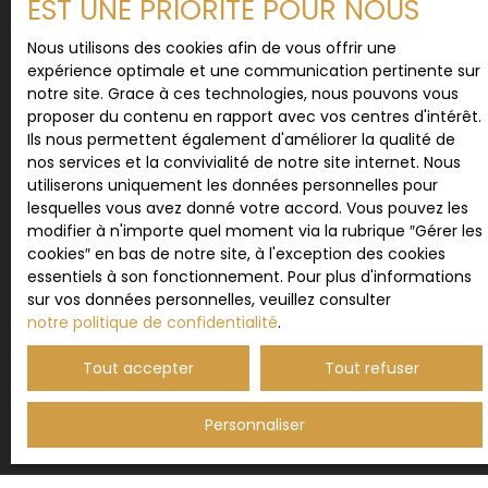
EST UNE PRIORITÉ POUR NOUS
commerciale par voie téléphonique, vous pouvez
vous inscrire gratuitement sur la liste d'opposition
Nous utilisons des cookies afin de vous offrir une
au démarchage téléphonique, prévu par l'article
expérience optimale et une communication pertinente sur
L223-1 du code de la consommation, sur le site
notre site. Grace à ces technologies, nous pouvons vous
Internet www.bloctel.gouv.fr ou par courrier
proposer du contenu en rapport avec vos centres d'intérêt.
adressé à :
Ils nous permettent également d'améliorer la qualité de
nos services et la convivialité de notre site internet. Nous
Société Worldline, Service Bloctel, CS 61311, 41013
utiliserons uniquement les données personnelles pour
BLOIS CEDEX.
lesquelles vous avez donné votre accord. Vous pouvez les
modifier à n'importe quel moment via la rubrique ″Gérer les
Pour en savoir plus sur le traitement de vos
cookies″ en bas de notre site, à l'exception des cookies
données personnelles, veuillez consulter notre
essentiels à son fonctionnement. Pour plus d'informations
politique de confidentialité
.
sur vos données personnelles, veuillez consulter
notre politique de confidentialité
.
Tout accepter
Tout refuser
Recevoir des annonces
Personnaliser