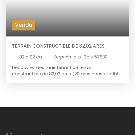
Vendu
TERRAIN CONSTRUCTIBLE DE 82,02 ARES
82 a 02 ca
Kerprich-aux-Bois 57830
Découvrez dès maintenant ce terrain
constructible de 82,02 ares (20 ares constructibles
et 62,02 ares de pré) situé dans la commune de
Kerprich-aux-Bois, à seulement 10 minutes de
Sarrebourg. Ce terrain au calme, bordé par les
champs, est à 50m de l'étang du stock. Terrain
constructible, viabilisation partielle (eau et
assainissement en place), parfait pour y créer un
projet de vie dans un environnement calme et
paisible. Façade 20m ! Contactez nous 03. 87. 03.
54. 53 pour obtenir plus de renseignements, et