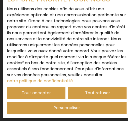
vous inscrire gratuitement sur la liste d'opposition
Nous utilisons des cookies afin de vous offrir une
au démarchage téléphonique, prévu par l'article
expérience optimale et une communication pertinente sur
L223-1 du code de la consommation, sur le site
notre site. Grace à ces technologies, nous pouvons vous
Internet www.bloctel.gouv.fr ou par courrier
proposer du contenu en rapport avec vos centres d'intérêt.
adressé à :
Ils nous permettent également d'améliorer la qualité de
nos services et la convivialité de notre site internet. Nous
Société Worldline, Service Bloctel, CS 61311, 41013
utiliserons uniquement les données personnelles pour
BLOIS CEDEX.
lesquelles vous avez donné votre accord. Vous pouvez les
modifier à n'importe quel moment via la rubrique ″Gérer les
Pour en savoir plus sur le traitement de vos
cookies″ en bas de notre site, à l'exception des cookies
données personnelles, veuillez consulter notre
essentiels à son fonctionnement. Pour plus d'informations
politique de confidentialité
.
sur vos données personnelles, veuillez consulter
notre politique de confidentialité
.
Tout accepter
Tout refuser
Recevoir des annonces
Personnaliser