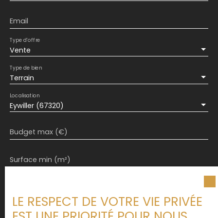
Email
Type d'offre
Vente
Type de bien
Terrain
Localisation
Eywiller (67320)
Budget max (€)
Surface min (m²)
J'accepte le traitement de mes données
personnelles conformément au RGPD. Si vous ne
LE RESPECT DE VOTRE VIE PRIVÉE
souhaitez pas faire l'objet de prospection
EST UNE PRIORITÉ POUR NOUS
commerciale par voie téléphonique, vous pouvez