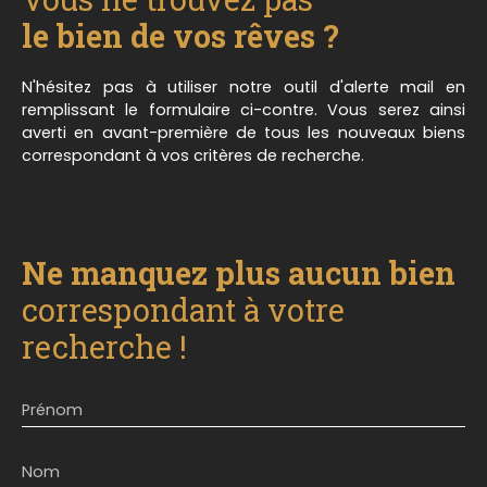
prix de 33 308€ HAI - lot 15 : 6,40 ares au prix de 32
940€ HAI - lot 16 : 6,02 ares au prix de 31 192€ HAI -
le bien de vos rêves ?
lot 17 : 5,10 ares au prix de 26 960€ HAI Contactez-
nous 03. 87. 03. 54. 53 pour obtenir plus de
N'hésitez pas à utiliser notre outil d'alerte mail en
renseignements, et pour organiser une éventuelle
remplissant le formulaire ci-contre. Vous serez ainsi
visite. **Millésime Immo - Notre conscience au
averti en avant-première de tous les nouveaux biens
service de votre confiance
correspondant à vos critères de recherche.
Ne manquez plus aucun bien
correspondant à votre
recherche !
Prénom
Nom