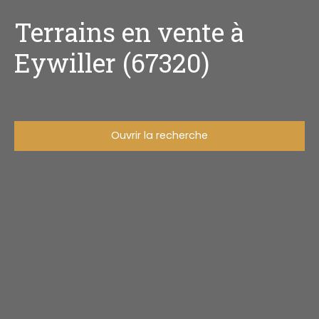
Terrains en vente à
Eywiller (67320)
Ouvrir la recherche
Type d'offre
Vente
Type de bien
Terrain
Localisation
Eywiller (67320)
Budget max (€)