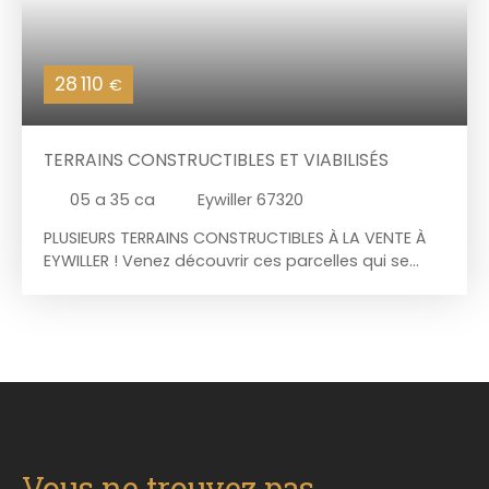
28 110
€
TERRAINS CONSTRUCTIBLES ET VIABILISÉS
05 a 35 ca
Eywiller 67320
PLUSIEURS TERRAINS CONSTRUCTIBLES À LA VENTE À
EYWILLER ! Venez découvrir ces parcelles qui se
trouvent en 2ème tranche du lotissement
"Kleinwend", proche de l'axe autoroutier ainsi que
de zones d'activités en pleine expansion et attend
la création de votre projet ! L'ensemble de ces
parcelles sont viabilisées, prêtes à accueillir votre
future construction. Les parcelles disponibles à la
vente : - lot 11 : 5,73 ares au prix de 29 858€ HAI -
lot 12 : 5,35 ares au prix de 28 110€ HAI - lot 13 : 5,94
ares au prix de 30 824€ HAI - lot 14 : 6,48 ares au
Vous ne trouvez pas