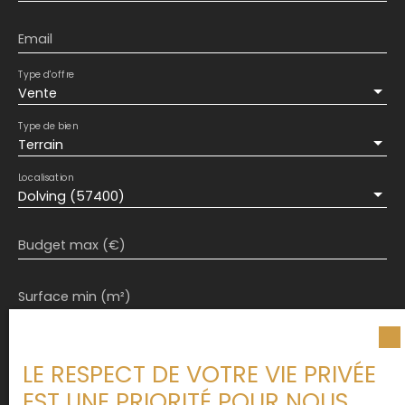
Email
Type d'offre
Vente
Type de bien
Terrain
Localisation
Dolving (57400)
Budget max (€)
Surface min (m²)
J'accepte le traitement de mes données
personnelles conformément au RGPD. Si vous ne
LE RESPECT DE VOTRE VIE PRIVÉE
souhaitez pas faire l'objet de prospection
EST UNE PRIORITÉ POUR NOUS
commerciale par voie téléphonique, vous pouvez