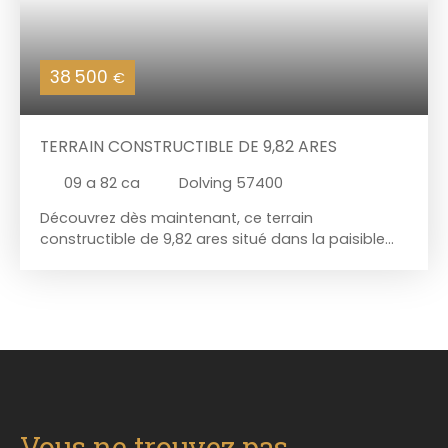
38 500
€
TERRAIN CONSTRUCTIBLE DE 9,82 ARES
09 a 82 ca
Dolving 57400
Découvrez dès maintenant, ce terrain
constructible de 9,82 ares situé dans la paisible
commune de Dolving. L'opportunité de créer votre
projet de vie à moins de 10 minutes de Sarrebourg.
Parcelle non viabilisée. Façade 15m / Longueur
64m Contactez nous 03. 87. 03. 54. 53 pour
obtenir plus de renseignements, et pour organiser
une éventuelle visite.
Vous ne trouvez pas