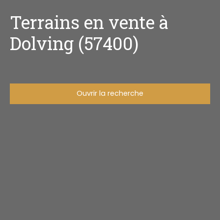
Terrains en vente à
Dolving (57400)
Ouvrir la recherche
Type d'offre
Vente
Type de bien
Terrain
Localisation
Dolving (57400)
Budget max (€)