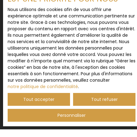
vous inscrire gratuitement sur la liste d'opposition
Nous utilisons des cookies afin de vous offrir une
au démarchage téléphonique, prévu par l'article
expérience optimale et une communication pertinente sur
L223-1 du code de la consommation, sur le site
notre site. Grace à ces technologies, nous pouvons vous
Internet www.bloctel.gouv.fr ou par courrier
proposer du contenu en rapport avec vos centres d'intérêt.
adressé à :
Ils nous permettent également d'améliorer la qualité de
nos services et la convivialité de notre site internet. Nous
Société Worldline, Service Bloctel, CS 61311, 41013
utiliserons uniquement les données personnelles pour
BLOIS CEDEX.
lesquelles vous avez donné votre accord. Vous pouvez les
modifier à n'importe quel moment via la rubrique ″Gérer les
Pour en savoir plus sur le traitement de vos
cookies″ en bas de notre site, à l'exception des cookies
données personnelles, veuillez consulter notre
essentiels à son fonctionnement. Pour plus d'informations
politique de confidentialité
.
sur vos données personnelles, veuillez consulter
notre politique de confidentialité
.
Tout accepter
Tout refuser
Recevoir des annonces
Personnaliser