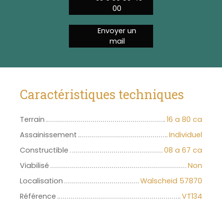
00
Envoyer un
mail
Caractéristiques techniques
Terrain
16 a 80 ca
Assainissement
Individuel
Constructible
08 a 67 ca
Viabilisé
Non
Localisation
Walscheid 57870
Référence
VT134