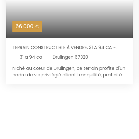
66 000
€
TERRAIN CONSTRUCTIBLE À VENDRE, 31 A 94 CA -
DRULINGEN 67320
31 a 94 ca
Drulingen 67320
Niché au cœur de Drulingen, ce terrain profite d'un
cadre de vie privilégié alliant tranquillité, praticité
et proximité des services essentiels. Son accès
rapide à l'autoroute A4 facilite également tous
vos déplacements. Plat et d'une superficie totale
de 32 ares, ce magnifique terrain constructible
représente une belle opportunité pour réaliser
votre projet de construction dans un secteur
attractif. Doté d'une vaste emprise constructible,
ce terrain vous offre toute la liberté nécessaire
pour concevoir une habitation à votre image, tout