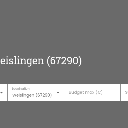
eislingen (67290)
Localisation
Budget max (€)
S
Weislingen (67290)