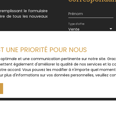
n remplissant le formulaire
Prénom
ière de tous les nouveaux
Type d'offre
Vente
Budget max (€)
EST UNE PRIORITÉ POUR NOUS
J'accepte le trait
ce optimale et une communication pertinente sur notre site. Gr
au RGPD. Si vous ne 
ettent également d'améliorer la qualité de nos services et la con
commerciale par voi
tre accord. Vous pouvez les modifier à n'importe quel moment via
gratuitement sur la
r plus d'informations sur vos données personnelles, veuillez co
prévu par l'article 
Internet www.bloctel
Société Worldline, Se
Pour en savoir plus 
veuillez consulter n