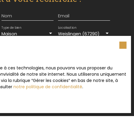
Nom
Email
Type de bien
Localisation
Maison
Weislingen (67290)
Surface min (m²)
ement de mes données personnelles conformément
ace à ces technologies, nous pouvons vous proposer du
souhaitez pas faire l'objet de prospection
vivialité de notre site internet. Nous utiliserons uniquement
e téléphonique, vous pouvez vous inscrire
 la rubrique ″Gérer les cookies″ en bas de notre site, à
 liste d'opposition au démarchage téléphonique,
nsulter
notre politique de confidentialité
.
L223-1 du code de la consommation, sur le site
.gouv.fr ou par courrier adressé à :
rvice Bloctel, CS 61311, 41013 BLOIS CEDEX.
sur le traitement de vos données personnelles,
otre
politique de confidentialité
.