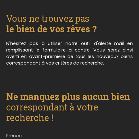
bain, un WC indépendant et un étage complet de
111m² au sol à séparer en différentes pièces.
Vous ne trouvez pas
Partiellement isolée, façade refaite, porte d'entrée
et ouvertures neuves en triple vitrage. Fosse
le bien de vos rêves ?
septique conforme et récente. Prix: 91. 800€ HAI
(honoraires 8% TTC à la charge de l'acquéreur -
N'hésitez pas à utiliser notre outil d'alerte mail en
Prix hors honoraires: 85. 000€) Contactez nous au
remplissant le formulaire ci-contre. Vous serez ainsi
03. 87. 03. 54. 53 pour avoir plus de
averti en avant-première de tous les nouveaux biens
renseignements ou pour organiser une éventuelle
correspondant à vos critères de recherche.
visite. **Millésime Immo - Notre conscience au
service de votre confiance
Ne manquez plus aucun bien
correspondant à votre
recherche !
Prénom