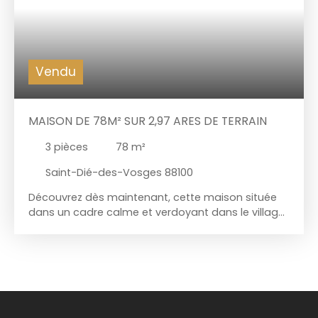
Vendu
MAISON DE 78M² SUR 2,97 ARES DE TERRAIN
3
pièces
78
m²
Saint-Dié-des-Vosges 88100
Découvrez dès maintenant, cette maison située
dans un cadre calme et verdoyant dans le village
de Ban-De-Laveline (88520) A seulement 15
minutes de St-Dié-des-Vosges, ce bien de 78m²
sur 2,97 ares vous donnera l'opportunité d'y créer
votre parfait projet de vie. Le bien, qui reste à
rénover, à déja eu droit à quelques travaux. Il est
composé d'une cuisine ouverte sur le
salon/séjour, d'un total de 37,5m², une salle de