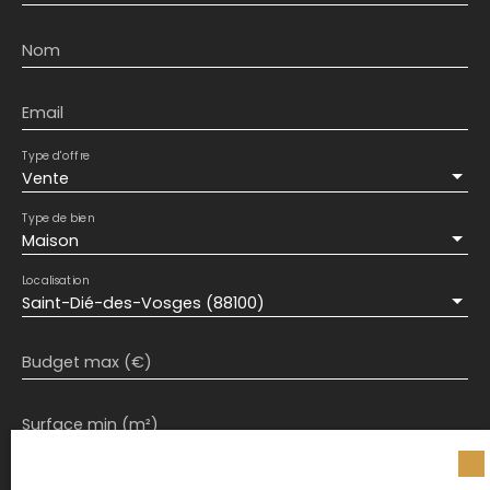
Nom
Email
Type d'offre
Vente
Type de bien
Maison
Localisation
Saint-Dié-des-Vosges (88100)
Budget max (€)
Surface min (m²)
J'accepte le traitement de mes données