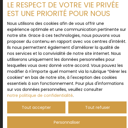
LE RESPECT DE VOTRE VIE PRIVÉE
personnelles conformément au RGPD. Si vous ne
souhaitez pas faire l'objet de prospection
EST UNE PRIORITÉ POUR NOUS
commerciale par voie téléphonique, vous pouvez
vous inscrire gratuitement sur la liste d'opposition
Nous utilisons des cookies afin de vous offrir une
au démarchage téléphonique, prévu par l'article
expérience optimale et une communication pertinente sur
L223-1 du code de la consommation, sur le site
notre site. Grace à ces technologies, nous pouvons vous
Internet www.bloctel.gouv.fr ou par courrier
proposer du contenu en rapport avec vos centres d'intérêt.
adressé à :
Ils nous permettent également d'améliorer la qualité de
nos services et la convivialité de notre site internet. Nous
Société Worldline, Service Bloctel, CS 61311, 41013
utiliserons uniquement les données personnelles pour
BLOIS CEDEX.
lesquelles vous avez donné votre accord. Vous pouvez les
modifier à n'importe quel moment via la rubrique ″Gérer les
Pour en savoir plus sur le traitement de vos
cookies″ en bas de notre site, à l'exception des cookies
données personnelles, veuillez consulter notre
essentiels à son fonctionnement. Pour plus d'informations
politique de confidentialité
.
sur vos données personnelles, veuillez consulter
notre politique de confidentialité
.
Tout accepter
Tout refuser
Recevoir des annonces
Personnaliser