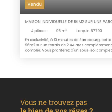
Vendu
MAISON INDIVIDUELLE DE 96M2 SUR UNE PARC
4
pièces
96
m²
Lorquin 57790
En exclusivité, à 10 minutes de Sarrebourg, ce
96m2 sur un terrain de 2,44 ares complètement 
combler. Vous profiterez d'un sous-sol compl
buanderie et un garage avec porte motorisée.
une cuisine aménagée et équipée ouverte sur un 
accès direct à une belle terrasse, une chambre 
avec WC. A l'étage, 2 chambres spacieuses don
espace avec douche et wc. Chauffage au gaz et
travaux à prévoir. Sa localisation vous permettr
ou à seulement quelques kilomètres d'un gran
commodités. Prix: 159. 000€ HAI (honoraires 6% 
l'acquéreur - Prix hors honoraires: 150. 000€). 
Vous ne trouvez pas
89. 29. 19 pour avoir plus de renseignements ou
visite. **Exclusivité Millesime Immo - Notre con
le bien de vos rêves ?