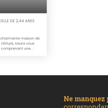
ELLE DE 2,44 ARES
tte charmante maison de
clôturé, saura vous
et comprenant une
 Au rez de chaussée,
joli salon cosy et
ainsi qu'une salle d'eau
t une, proposant un
 pellets. Aucun
a de profiter à proximité
d nombre de
- à la charge de
Contactez nous au 06. 49.
Ne manquez 
 pour organiser une
science au service de
correspondant