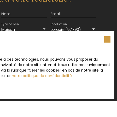
Nom
Email
Type de bien
Localisation
Maison
Lorquin (57790)
Surface min (m²)
ement de mes données personnelles conformément
ace à ces technologies, nous pouvons vous proposer du
souhaitez pas faire l'objet de prospection
vivialité de notre site internet. Nous utiliserons uniquement
e téléphonique, vous pouvez vous inscrire
 la rubrique ″Gérer les cookies″ en bas de notre site, à
 liste d'opposition au démarchage téléphonique,
nsulter
notre politique de confidentialité
.
L223-1 du code de la consommation, sur le site
.gouv.fr ou par courrier adressé à :
rvice Bloctel, CS 61311, 41013 BLOIS CEDEX.
sur le traitement de vos données personnelles,
otre
politique de confidentialité
.