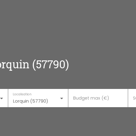
rquin (57790)
Localisation
Budget max (€)
S
Lorquin (57790)