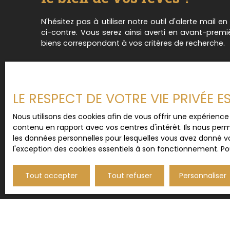
votre confiance**
N'hésitez pas à utiliser notre outil d'alerte mail e
ci-contre. Vous serez ainsi averti en avant-prem
biens correspondant à vos critères de recherche.
LE RESPECT DE VOTRE VIE PRIVÉE 
Nous utilisons des cookies afin de vous offrir une expérien
contenu en rapport avec vos centres d'intérêt. Ils nous perm
les données personnelles pour lesquelles vous avez donné vo
l'exception des cookies essentiels à son fonctionnement. Pou
Tout accepter
Tout refuser
Personnaliser