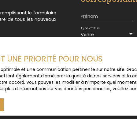
n remplissant le formulaire
Prénom
ière de tous les nouveaux
Type d'offre
Vente
Budget max (€)
EST UNE PRIORITÉ POUR NOUS
J'accepte le trait
ce optimale et une communication pertinente sur notre site. Gr
au RGPD. Si vous ne 
ettent également d'améliorer la qualité de nos services et la con
commerciale par voi
tre accord. Vous pouvez les modifier à n'importe quel moment via
gratuitement sur la
r plus d'informations sur vos données personnelles, veuillez co
prévu par l'article 
Internet www.bloctel
Société Worldline, Se
Pour en savoir plus 
veuillez consulter n