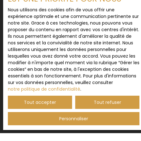
vous inscrire gratuitement sur la liste d'opposition
Nous utilisons des cookies afin de vous offrir une
au démarchage téléphonique, prévu par l'article
expérience optimale et une communication pertinente sur
L223-1 du code de la consommation, sur le site
notre site. Grace à ces technologies, nous pouvons vous
Internet www.bloctel.gouv.fr ou par courrier
proposer du contenu en rapport avec vos centres d'intérêt.
adressé à :
Ils nous permettent également d'améliorer la qualité de
nos services et la convivialité de notre site internet. Nous
Société Worldline, Service Bloctel, CS 61311, 41013
utiliserons uniquement les données personnelles pour
BLOIS CEDEX.
lesquelles vous avez donné votre accord. Vous pouvez les
modifier à n'importe quel moment via la rubrique ″Gérer les
Pour en savoir plus sur le traitement de vos
cookies″ en bas de notre site, à l'exception des cookies
données personnelles, veuillez consulter notre
essentiels à son fonctionnement. Pour plus d'informations
politique de confidentialité
.
sur vos données personnelles, veuillez consulter
notre politique de confidentialité
.
Tout accepter
Tout refuser
Recevoir des annonces
Personnaliser