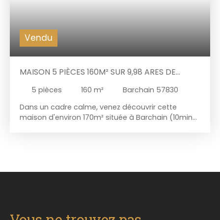
Vendu
MAISON 5 PIÈCES 160M² SUR 9,98 ARES DE
TERRAIN
5
pièces
160
m²
Barchain 57830
Dans un cadre calme, venez découvrir cette
maison d'environ 170m² située à Barchain (10min
de Sarrebourg), sur un terrain de 9,98 ares, clôturé
et arboré avec un grand potager. Au rez-de-
chaussée, retrouvez une cuisine aménagée de
19m2, donnant sur le salon et le séjour. À l'étage,
vous découvrirez un dégagement de 14m² qui
amène vers trois chambres (de 17 à 23m²) ainsi
qu'une salle de bain. Ce bien dispose également
d'un grenier aménageable de 100m2. Vous
apprécierez la dépendance que vous pourrez
Vous ne trouvez pas