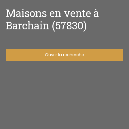
Maisons en vente à
Barchain (57830)
Ouvrir la recherche
Type d'offre
Vente
Type de bien
Maison
Localisation
Barchain (57830)
Budget max (€)