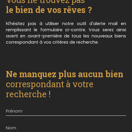
exploiter à votre convenance. N'hésitez pas à
nous contacter au 03. 87. 03. 54. 53 pour obtenir
le bien de vos rêves ?
plus de renseignements, ou pour programmer une
éventuelle visite. ** Millesime Immo - Notre
N'hésitez pas à utiliser notre outil d'alerte mail en
conscience au service de votre confiance
remplissant le formulaire ci-contre. Vous serez ainsi
averti en avant-première de tous les nouveaux biens
correspondant à vos critères de recherche.
Ne manquez plus aucun bien
correspondant à votre
recherche !
Prénom
Nom