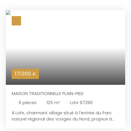
171 000
€
MAISON TRADITIONNELLE PLAIN-PIED
6
pièces
125
m²
Lohr 67290
À Lohr, charmant village situé à l'entrée du Parc
naturel régional des Vosges du Nord, propice à
une qualité de vie appréciable. Sa localisation