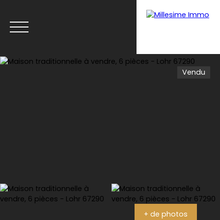
Vendu
Menu
Estimation
+ de photos