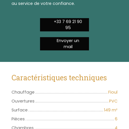
au service de votre confiance.
+33 7 69 21 90
95
Envoyer un
mail
Caractéristiques techniques
Chauffage
Fioul
Ouvertures
PVC
Surface
149
m²
Pièces
6
Chambres
4