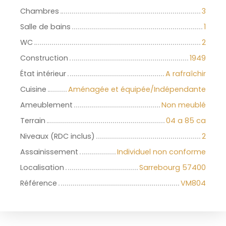
Chambres
3
Salle de bains
1
WC
2
Construction
1949
État intérieur
A rafraîchir
Cuisine
Aménagée et équipée/Indépendante
Ameublement
Non meublé
Terrain
04 a 85 ca
Niveaux (RDC inclus)
2
Assainissement
Individuel non conforme
Localisation
Sarrebourg 57400
Référence
VM804