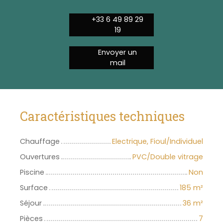
+33 6 49 89 29
19
Envoyer un
mail
Caractéristiques techniques
Chauffage
Electrique, Fioul/Individuel
Ouvertures
PVC/Double vitrage
Piscine
Non
Surface
185
m²
Séjour
36
m²
Pièces
7