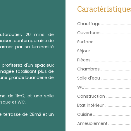
Caractéristique
Chauffage
Ouvertures
utoroutier, 20 mins de
 maison contemporaine de
Surface
harmer par sa luminosité
Séjour
Pièces
 profiterez d'un spacieux
Chambres
nagée totalisant plus de
t une grande buanderie de
Salle d'eau
WC
me de 11m2, et une salle
Construction
asque et WC.
État intérieur
une terrasse de 28m2 et un
Cuisine
Ameublement