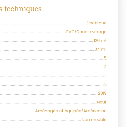
s techniques
Electrique
PVC/Double vitrage
126
m²
34
m²
5
3
1
2
2019
Neuf
Aménagée et équipée/Américaine
Non meublé