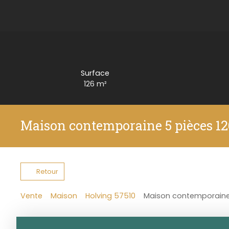
Surface
126
m²
Maison contemporaine 5 pièces 12
Retour
Vente
Maison
Holving 57510
Maison contemporaine 