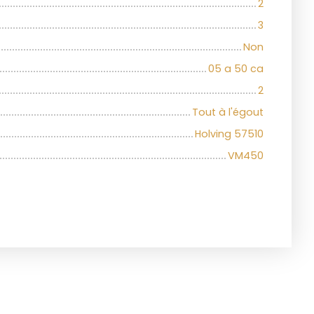
2
3
Non
05 a 50 ca
2
Tout à l'égout
Holving 57510
VM450