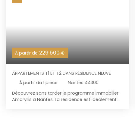
229 500
À partir de
€
APPARTEMENTS T1 ET T2 DANS RÉSIDENCE NEUVE
À partir du 1
pièce
Nantes 44300
Découvrez sans tarder le programme immobilier
Amaryllis à Nantes. La résidence est idéalement
située dans le quartier de Loquidy, quartier idéal à
proximité de toutes commodités et à 10 minutes
en tramway ou à vélo du centre nantais. De la
maternelle aux établissements supérieurs, les
établissements scolaires sont placés à moins de