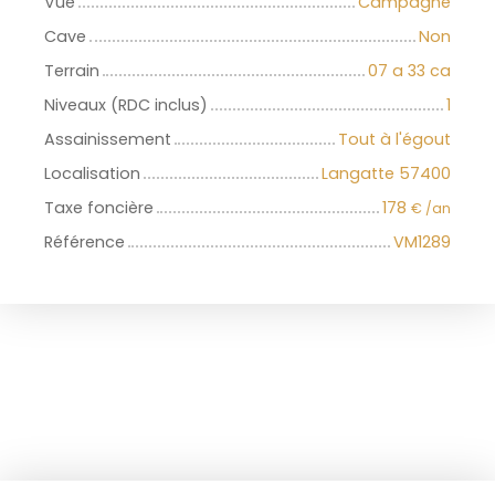
Vue
Campagne
Cave
Non
Terrain
07 a 33 ca
Niveaux (RDC inclus)
1
Assainissement
Tout à l'égout
Localisation
Langatte 57400
Taxe foncière
178
€ /an
Référence
VM1289