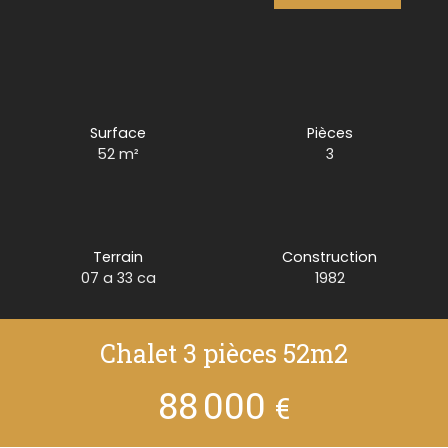
Surface
Pièces
52
m²
3
Terrain
Construction
07 a 33 ca
1982
Chalet 3 pièces 52m2
88 000
€