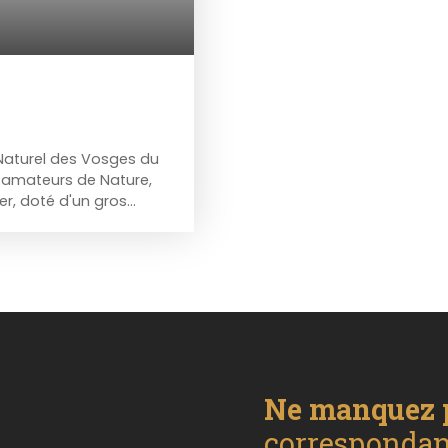
c Naturel des Vosges du
s amateurs de Nature,
er, doté d'un gros
r un terrain de 27,19
nte est composée de
t un F3 d'environ 89m2
nviron 62m2 Un F2
côté jardin. Cave
z-nous au 03. 87. 03.
mations ou pour
conscience au service de
Ne manquez 
correspondant