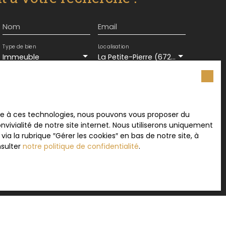
Nom
Email
Type de bien
Localisation
Immeuble
La Petite-Pierre (67290)
Surface min (m²)
ement de mes données personnelles conformément
ace à ces technologies, nous pouvons vous proposer du
souhaitez pas faire l'objet de prospection
vivialité de notre site internet. Nous utiliserons uniquement
e téléphonique, vous pouvez vous inscrire
 la rubrique ″Gérer les cookies″ en bas de notre site, à
 liste d'opposition au démarchage téléphonique,
nsulter
notre politique de confidentialité
.
L223-1 du code de la consommation, sur le site
.gouv.fr ou par courrier adressé à :
rvice Bloctel, CS 61311, 41013 BLOIS CEDEX.
sur le traitement de vos données personnelles,
otre
politique de confidentialité
.