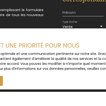
n remplissant le formulaire
Prénom
ière de tous les nouveaux
Type d'offre
Vente
Budget max (€)
EST UNE PRIORITÉ POUR NOUS
J'accepte le trait
ce optimale et une communication pertinente sur notre site. Gr
au RGPD. Si vous ne 
ettent également d'améliorer la qualité de nos services et la con
commerciale par voi
tre accord. Vous pouvez les modifier à n'importe quel moment via
gratuitement sur la
r plus d'informations sur vos données personnelles, veuillez co
prévu par l'article 
Internet www.bloctel
Société Worldline, Se
Pour en savoir plus 
veuillez consulter n