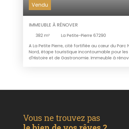
Vendu
IMMEUBLE À RÉNOVER
382
m²
La Petite-Pierre 67290
A La Petite Pierre, cité fortifiée au cœur du Par
Nord, étape touristique incontournable pour le
d'Histoire et de Gastronomie. Immeuble à rénov
potentiel, offrant une surface totale de 382m2 su
ares. Cette bâtisse ancienne en pierre appare
cinq logements : Au rdc un F2 d'environ 57m2 e
Au 1er étage un F5 d'environ 120m2 et un F3 d'e
d'environ 53m2 annexé à l'arrière de l'immeuble 
voutée - Grenier Garage - Dépendance Contacte
54. 53 ou au 07. 69. 21. 90. 95 pour plus d'infor
organiser une visite. **Millesime Immo - Notre 
votre confiance
Vous ne trouvez pas
le bien de vos rêves ?