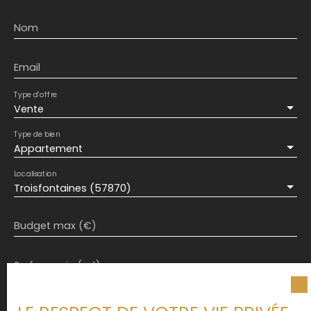
Nom
Email
Type d'offre
Vente
Type de bien
Appartement
Localisation
Troisfontaines (57870)
Budget max (€)
Surface min (m²)
J'accepte le traitement de mes données