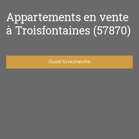
Appartements en vente
à Troisfontaines (57870)
Ouvrir la recherche
Type d'offre
Vente
Type de bien
Appartement
Localisation
Troisfontaines (57870)
Budget max (€)