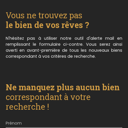
dessert l'ensemble des pièces de l'appartement,
un salon/séjour, une grande cuisine indépendante,
Vous ne trouvez pas
2 chambres, une salle de bain avec WC. Un
balcon, un jardin privatif de 187m2, un garage, et
le bien de vos rêves ?
une cave viennent compléter ce bien qui saura
vous charmer. Chauffage électrique et poêle à
N'hésitez pas à utiliser notre outil d'alerte mail en
pellets. Charges de copropriété: 1150€ /an
remplissant le formulaire ci-contre. Vous serez ainsi
Contactez-nous pour plus d'informations.
averti en avant-première de tous les nouveaux biens
**Millesime Immo - Notre conscience au service
correspondant à vos critères de recherche.
de votre confiance
Ne manquez plus aucun bien
correspondant à votre
recherche !
Prénom