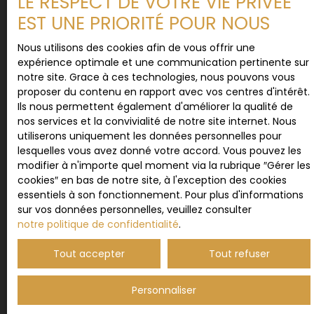
LE RESPECT DE VOTRE VIE PRIVÉE
personnelles conformément au RGPD. Si vous ne
EST UNE PRIORITÉ POUR NOUS
souhaitez pas faire l'objet de prospection
commerciale par voie téléphonique, vous pouvez
Nous utilisons des cookies afin de vous offrir une
vous inscrire gratuitement sur la liste d'opposition
expérience optimale et une communication pertinente sur
au démarchage téléphonique, prévu par l'article
notre site. Grace à ces technologies, nous pouvons vous
L223-1 du code de la consommation, sur le site
proposer du contenu en rapport avec vos centres d'intérêt.
Internet www.bloctel.gouv.fr ou par courrier
Ils nous permettent également d'améliorer la qualité de
adressé à :
nos services et la convivialité de notre site internet. Nous
utiliserons uniquement les données personnelles pour
Société Worldline, Service Bloctel, CS 61311, 41013
lesquelles vous avez donné votre accord. Vous pouvez les
BLOIS CEDEX.
modifier à n'importe quel moment via la rubrique ″Gérer les
cookies″ en bas de notre site, à l'exception des cookies
Pour en savoir plus sur le traitement de vos
essentiels à son fonctionnement. Pour plus d'informations
données personnelles, veuillez consulter notre
sur vos données personnelles, veuillez consulter
politique de confidentialité
.
notre politique de confidentialité
.
Tout accepter
Tout refuser
Recevoir des annonces
Personnaliser