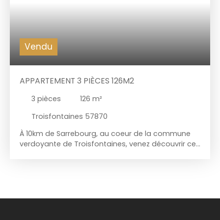
Vendu
APPARTEMENT 3 PIÈCES 126M2
3
pièces
126
m²
Troisfontaines 57870
À 10km de Sarrebourg, au coeur de la commune
verdoyante de Troisfontaines, venez découvrir cet
appartement 3 pièces de 126m2 situé au premier
étage d'une bâtisse pleine de charme. Ce bien au
style Haussmannien, avec ses baies vitrées, son
chaleureux parquet, et sa hauteur sous plafond,
aura tous les atouts nécessaires pour vous
séduire. Dès votre entrée, vous serez fasciné par
cette vaste pièce ouverte et lumineuse, qui