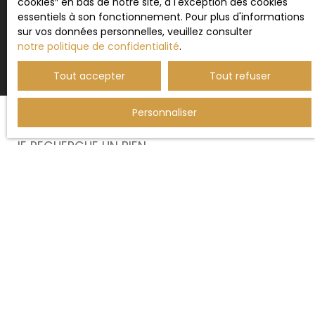
cookies″ en bas de notre site, à l'exception des cookies
essentiels à son fonctionnement. Pour plus d'informations
Recevoir des annonces
sur vos données personnelles, veuillez consulter
notre politique de confidentialité
.
Tout accepter
Tout refuser
Personnaliser
JE RECHERCHE UN BIEN
Vente appartement Sarrebourg (57400)
Location appartement Sarrebourg (57400)
Location immobilier pro Sarrebourg (57400)
Vente maison Sarrewerden (67260)
Vente maison Sarrebourg (57400)
Vente maison Sarre-Union (67260)