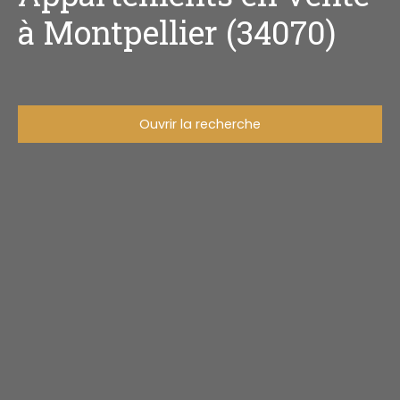
à Montpellier (34070)
Ouvrir la recherche
Type d'offre
Vente
Type de bien
Appartement
Localisation
Montpellier (34070)
Budget max (€)
Surface min (m²)