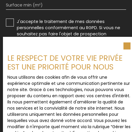
Surface min (m²)
J'accepte le traitement de mes données
personnelles conformément au RGPD. Si vous ne
souhaitez pas faire l'objet de prospection
commerciale par voie téléphonique, vous pouvez
vous inscrire gratuitement sur la liste d'opposition
au démarchage téléphonique, prévu par l'article
LE RESPECT DE VOTRE VIE PRIVÉE
L223-1 du code de la consommation, sur le site
EST UNE PRIORITÉ POUR NOUS
Internet www.bloctel.gouv.fr ou par courrier
adressé à :
Nous utilisons des cookies afin de vous offrir une
expérience optimale et une communication pertinente sur
Société Worldline, Service Bloctel, CS 61311, 41013
notre site. Grace à ces technologies, nous pouvons vous
BLOIS CEDEX.
proposer du contenu en rapport avec vos centres d'intérêt.
Ils nous permettent également d'améliorer la qualité de
Pour en savoir plus sur le traitement de vos
nos services et la convivialité de notre site internet. Nous
données personnelles, veuillez consulter notre
utiliserons uniquement les données personnelles pour
politique de confidentialité
.
lesquelles vous avez donné votre accord. Vous pouvez les
modifier à n'importe quel moment via la rubrique ″Gérer les