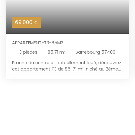
69 000
€
APPARTEMENT-T3-85M2
3
pièces
85.71
m²
Sarrebourg 57400
Proche du centre et actuellement loué, découvrez
cet appartement T3 de 85. 71 m², niché au 2ème
étage d'une petite copropriété. Avec ses 2
chambres confortables son dressing, sa salle
d'eau fonctionnelle et sa spacieuse pièce de vie,
cet appartement offre tout le confort nécessaire
pour une vie quotidienne agréable. Vous
disposerez également de 2 espaces
supplémentaires pour ranger vos affaires avec
une cave et un grenier. Charges de copropriété:
800€/an Contactez-nous dès maintenant si vous
souhaitez plus d'informations ou organiser une