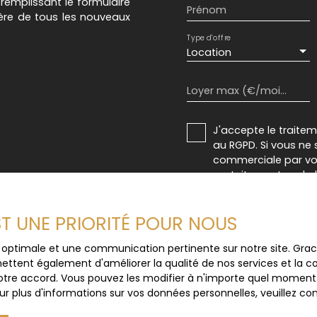
n remplissant le formulaire
Prénom
ière de tous les nouveaux
Type d'offre
Location
Loyer max (€/mois)
J'accepte le trait
au RGPD. Si vous ne 
commerciale par voi
gratuitement sur la
prévu par l'article 
Internet www.bloctel
EST UNE PRIORITÉ POUR NOUS
Société Worldline, Se
ce optimale et une communication pertinente sur notre site. Gr
ettent également d'améliorer la qualité de nos services et la con
Pour en savoir plus 
tre accord. Vous pouvez les modifier à n'importe quel moment via
veuillez consulter n
r plus d'informations sur vos données personnelles, veuillez co