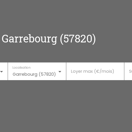
 Garrebourg (57820)
Localisation
Loyer max (€/mois)
S
Garrebourg (57820)