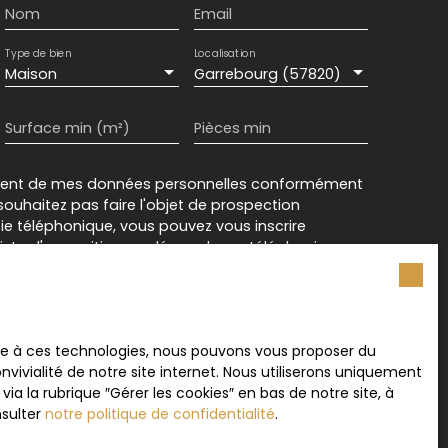
Nom
Email
Type de bien
Localisation
Maison
Garrebourg (57820)
Surface min (m²)
Pièces min
ement de mes données personnelles conformément
souhaitez pas faire l'objet de prospection
e téléphonique, vous pouvez vous inscrire
 liste d'opposition au démarchage téléphonique,
L223-1 du code de la consommation, sur le site
.gouv.fr ou par courrier adressé à :
rvice Bloctel, CS 61311, 41013 BLOIS CEDEX.
ace à ces technologies, nous pouvons vous proposer du
vivialité de notre site internet. Nous utiliserons uniquement
sur le traitement de vos données personnelles,
 la rubrique ″Gérer les cookies″ en bas de notre site, à
otre
politique de confidentialité
.
nsulter
notre politique de confidentialité
.