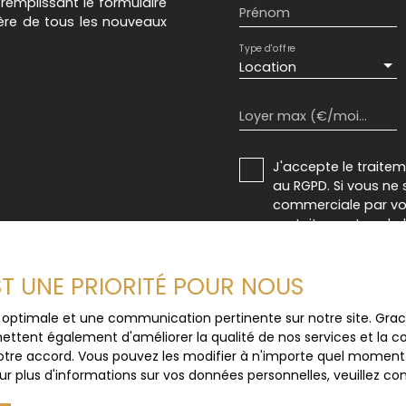
n remplissant le formulaire
Prénom
ière de tous les nouveaux
Type d'offre
Location
Loyer max (€/mois)
J'accepte le trait
au RGPD. Si vous ne 
commerciale par voi
gratuitement sur la
prévu par l'article 
Internet www.bloctel
EST UNE PRIORITÉ POUR NOUS
Société Worldline, Se
ce optimale et une communication pertinente sur notre site. Gr
ettent également d'améliorer la qualité de nos services et la con
Pour en savoir plus 
tre accord. Vous pouvez les modifier à n'importe quel moment via
veuillez consulter n
r plus d'informations sur vos données personnelles, veuillez co