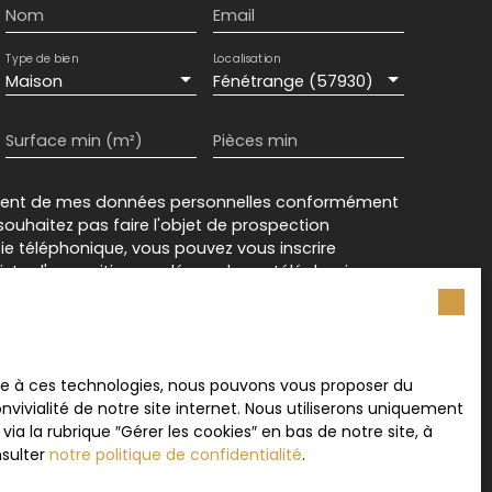
Nom
Email
Type de bien
Localisation
Maison
Fénétrange (57930)
Surface min (m²)
Pièces min
ement de mes données personnelles conformément
souhaitez pas faire l'objet de prospection
e téléphonique, vous pouvez vous inscrire
 liste d'opposition au démarchage téléphonique,
L223-1 du code de la consommation, sur le site
.gouv.fr ou par courrier adressé à :
rvice Bloctel, CS 61311, 41013 BLOIS CEDEX.
ace à ces technologies, nous pouvons vous proposer du
vivialité de notre site internet. Nous utiliserons uniquement
sur le traitement de vos données personnelles,
 la rubrique ″Gérer les cookies″ en bas de notre site, à
otre
politique de confidentialité
.
nsulter
notre politique de confidentialité
.