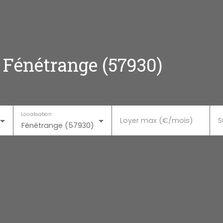
 Fénétrange (57930)
Localisation
Loyer max (€/mois)
S
Fénétrange (57930)