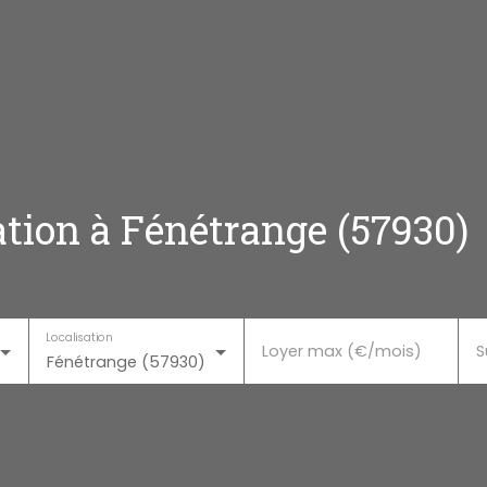
ation à Fénétrange (57930)
Localisation
Loyer max (€/mois)
S
Fénétrange (57930)