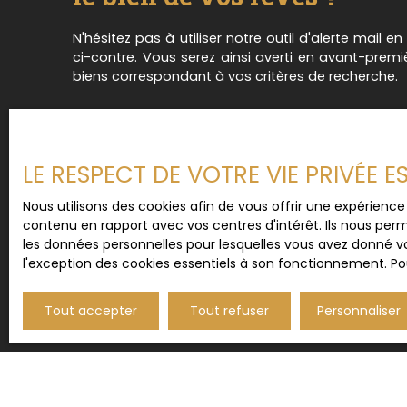
électrique. Possibilité d'achat de l'immeuble 
dès maintenant pour plus d'informations ! **Mi
N'hésitez pas à utiliser notre outil d'alerte mail e
conscience au service de votre confiance
ci-contre. Vous serez ainsi averti en avant-prem
biens correspondant à vos critères de recherche.
LE RESPECT DE VOTRE VIE PRIVÉE 
Nous utilisons des cookies afin de vous offrir une expérien
contenu en rapport avec vos centres d'intérêt. Ils nous perm
les données personnelles pour lesquelles vous avez donné vo
l'exception des cookies essentiels à son fonctionnement. Pou
Tout accepter
Tout refuser
Personnaliser