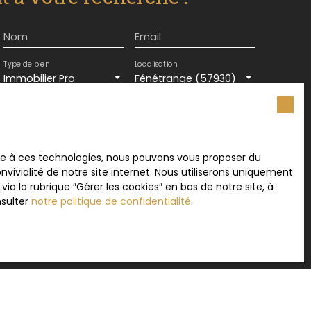
Nom
Email
Type de bien
Localisation
Immobilier Pro
Fénétrange (57930)
Surface min (m²)
ement de mes données personnelles conformément
ace à ces technologies, nous pouvons vous proposer du
souhaitez pas faire l'objet de prospection
vivialité de notre site internet. Nous utiliserons uniquement
e téléphonique, vous pouvez vous inscrire
 la rubrique ″Gérer les cookies″ en bas de notre site, à
 liste d'opposition au démarchage téléphonique,
nsulter
notre politique de confidentialité
.
L223-1 du code de la consommation, sur le site
.gouv.fr ou par courrier adressé à :
rvice Bloctel, CS 61311, 41013 BLOIS CEDEX.
sur le traitement de vos données personnelles,
otre
politique de confidentialité
.