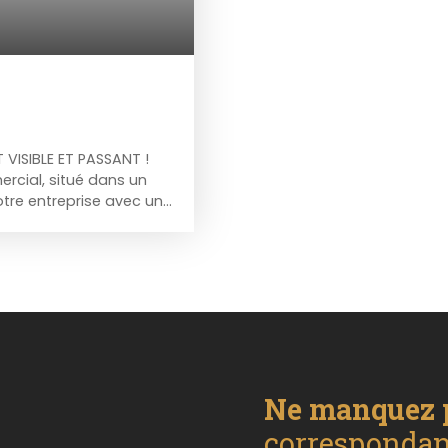
VISIBLE ET PASSANT !
rcial, situé dans un
otre entreprise avec une
e local offre une
ins spécifiques.
tout le matériel est
 activité. Situé à
passant, ce local
e équilibrée. À
e crèche, une
tion générale, un
Plusieurs hôpitaux sont
Ne manquez 
C/mois Dépôt de
 Chauffage individuel
correspondant