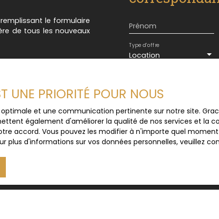
complet. Contactez-nous
llesime Immo - Notre
n remplissant le formulaire
Prénom
ière de tous les nouveaux
Type d'offre
Location
Loyer max (€/mois)
EST UNE PRIORITÉ POUR NOUS
J'accepte le trait
ce optimale et une communication pertinente sur notre site. Gr
au RGPD. Si vous ne 
ettent également d'améliorer la qualité de nos services et la con
commerciale par voi
tre accord. Vous pouvez les modifier à n'importe quel moment via
gratuitement sur la
r plus d'informations sur vos données personnelles, veuillez co
prévu par l'article 
Internet www.bloctel
Société Worldline, Se
Pour en savoir plus 
veuillez consulter n