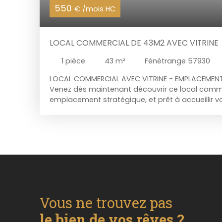
550
€ /mois HC
LOCAL COMMERCIAL DE 43M2 AVEC VITRINE
1
pièce
43
m²
Fénétrange 57930
LOCAL COMMERCIAL AVEC VITRINE - EMPLACEMENT 
Venez dès maintenant découvrir ce local comme
emplacement stratégique, et prêt à accueillir v
occupation libre. Avec une superficie de 43m2, c
flexibilité pour adapter votre espace à vos beso
Anciennement exploité par un salon de coiffure, 
resté en place et pourra être réutilisé selon votre
proximité de plusieurs commodités, sur un axe 
commercial est idéal pour une vie professionnell
seulement 10 minutes à pied, vous trouverez un
maternelle, une école élémentaire, une alimenta
restaurant, et plusieurs médecins généralistes. 
Vous ne trouvez pas
également à proximité. Loyer mensuel: 550€ H
garantie: 550€ Honoraires d'agence: 1800€ TTC
le bien de vos rêves ?