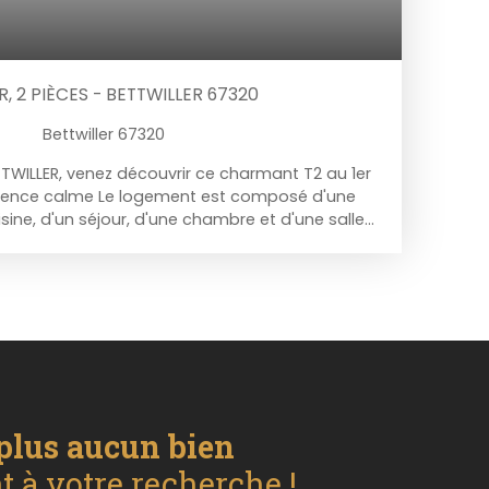
 2 PIÈCES - BETTWILLER 67320
Bettwiller 67320
WILLER, venez découvrir ce charmant T2 au 1er
idence calme Le logement est composé d'une
isine, d'un séjour, d'une chambre et d'une salle
ous disposerez de stationnements privatif en
dividuel ELECTRIQUE Disponible en AOUT 2026
nt charges : 60€/mois (eau, électricité et
 communes) Honoraires d'agences à la charge
Contactez-nous au 03. 88. 00. 14. 65 pour avoir
ou pour organiser une visite. **Millesime Immo
ervice de votre confiance
plus aucun bien
 à votre recherche !