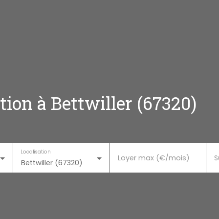
ion à Bettwiller (67320)
Localisation
Loyer max (€/mois)
S
Bettwiller (67320)