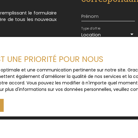
n remplissant le formulaire
Prénom
ière de tous les nouveaux
Type d'offre
Location
Loyer max (€/mois)
EST UNE PRIORITÉ POUR NOUS
J'accepte le trait
ce optimale et une communication pertinente sur notre site. Gr
au RGPD. Si vous ne 
ettent également d'améliorer la qualité de nos services et la con
commerciale par voi
tre accord. Vous pouvez les modifier à n'importe quel moment via
gratuitement sur la
r plus d'informations sur vos données personnelles, veuillez co
prévu par l'article 
Internet www.bloctel
Société Worldline, Se
Pour en savoir plus 
veuillez consulter n