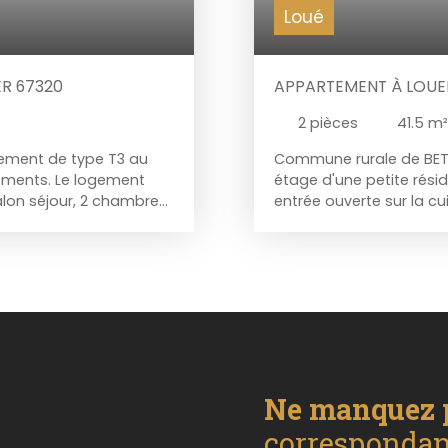
Loué
ER 67320
APPARTEMENT À LOUER,
2
pièces
41.5
m²
tement de type T3 au
Commune rurale de BETT
ements. Le logement
étage d'une petite rés
lon séjour, 2 chambres,
entrée ouverte sur la cu
ous disposerez de 2
d'eau avec toilettes. V
e Disponible le
extérieur. Chauffage in
: 50€/mois (eau, ,
Loyer CC : 440€/mois do
 ) Honoraires d'agences
nettoyage des parties
ous au 03. 87. 03. 54.
du locataire : 380€ TTC 
ganiser une visite.
plus de renseignements 
 de votre confiance
- Notre conscience au s
Ne manquez 
correspondant