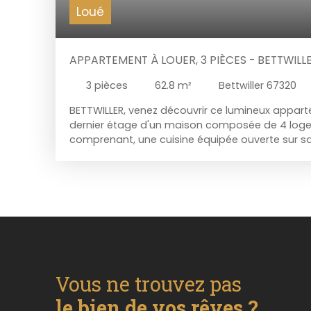
Loué
APPARTEMENT À LOUER, 3 PIÈCES - BETTWILL
3
pièces
62.8
m²
Bettwiller 67320
BETTWILLER, venez découvrir ce lumineux appar
dernier étage d'un maison composée de 4 log
comprenant, une cuisine équipée ouverte sur sa
salle de bains, wc séparé. Pour votre confort v
place de parking. Chauffage individuel Electriqu
29/08/2026 Loyer CC : 590€/mois dont charges 
électricité et nettoyage des parties communes,
à la charge du locataire : 540€ TTC Contactez-n
53 pour avoir plus de renseignements ou pour or
**Millesime Immo - Notre conscience au service
Vous ne trouvez pas
le bien de vos rêves ?