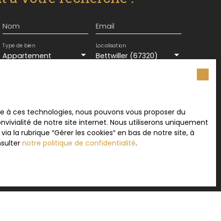
Nom
Email
Type de bien
Localisation
Appartement
Bettwiller (67320)
Surface min (m²)
Pièces min
ement de mes données personnelles conformément
ace à ces technologies, nous pouvons vous proposer du
souhaitez pas faire l'objet de prospection
vivialité de notre site internet. Nous utiliserons uniquement
e téléphonique, vous pouvez vous inscrire
 la rubrique ″Gérer les cookies″ en bas de notre site, à
 liste d'opposition au démarchage téléphonique,
nsulter
notre politique de confidentialité
.
L223-1 du code de la consommation, sur le site
.gouv.fr ou par courrier adressé à :
rvice Bloctel, CS 61311, 41013 BLOIS CEDEX.
sur le traitement de vos données personnelles,
otre
politique de confidentialité
.