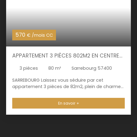
570
€ /mois CC
APPARTEMENT 3 PIÈCES 802M2 EN CENTRE
VILLE
3
pièces
80
m²
Sarrebourg 57400
SARREBOURG Laissez vous séduire par cet
appartement 3 pièces de 82m2, plein de charme
refait à neuf, situé dans le centre ville de
Sarrebourg. Le logement est composé d'une
En savoir +
cuisine équipée séparée du beau et lumineux
salon, d'une salle de bain avec baignoire, et de 2
chambres spacieuses. Chauffage électrique
Disponible début août Loyer HC : 520€/mois
Charges : 50€/mois (Eau - Poubelles - entretien